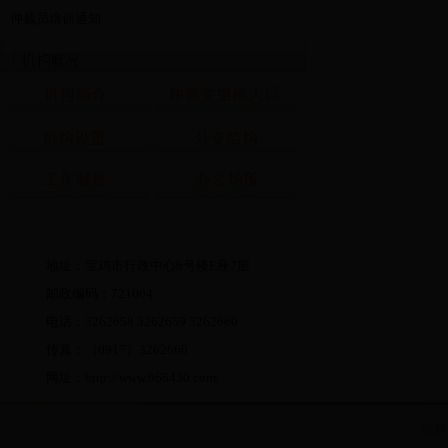
仲裁员培训通知
地址：宝鸡市行政中心6号楼E座7层
邮政编码：721004
电话：3262658 3262659 3262660
传真：（0917）3262660
网址：http://www.966430.com/