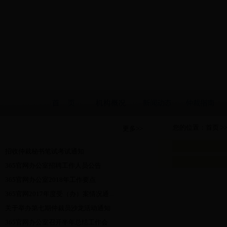
您的位置：
首页
>
更多>>
招收仲裁秘书笔试考试通知
365官网办公室招聘工作人员公告
365官网办公室2018年工作要点
365官网2017年度受（办）案情况通...
关于举办第七期仲裁员沙龙活动通知
365官网办公室召开半年总结工作会