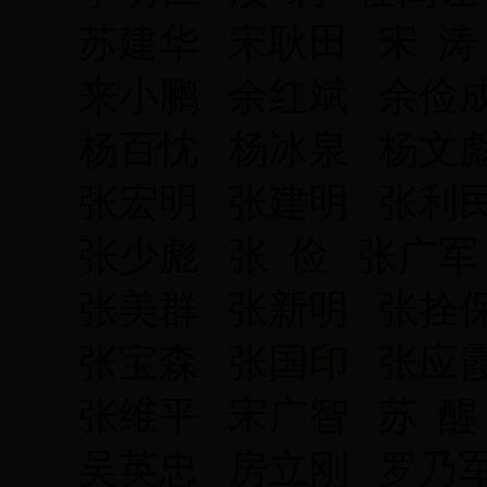
苏建华 宋耿田 宋 涛
来小鹏 余红斌 余俭
杨百忱 杨冰泉 杨文
张宏明 张建明 张利
张少彪 张 俭 张广军
张美群 张新明 张拴
张宝森 张国印 张应
张维平 宋广智 苏 醒
吴英忠 房立刚 罗乃