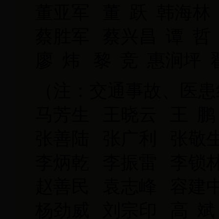
董亚军 董 跃 韩海林
蔡胜军 蔡兴昌 谭 哲
廖 炜 黎 竞 惠涧坪 
（注：交通事故、医患
马芳生 王晓云 王 鹏
张善陆 张广利 张敬
李炳乾 李振雷 李锁林
赵善民 袁志峰 容建
杨劲威 刘宗印 高 斌