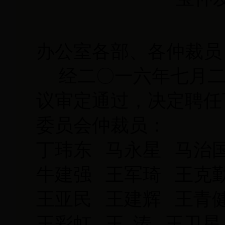
办公室各部、各仲裁员
经二〇一六年七月二
议审定通过，决定聘任下
委员会仲裁员：
丁玮东 马永星 马治国
牛建强 王军琦 王克
王亚民 王建辉 王青
王彩虹 王 涛 王卫星