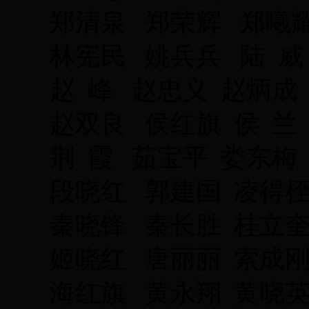
郑清泉 郑荣辉 郑曦
林宪民 姚兵兵 陆 威
赵 峰 赵忠义 赵炳成
赵双良 侯红旗 侯 兰
荆 霞 茹宝平 娄东梅
段晓红 郭建国 凌得桎
秦晓锋 秦长胜 桂立奎
姬晓红 唐丽丽 索成刚
海红旗 黄永翔 黄晓英