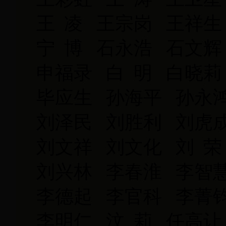
王 凌 王宗岗 王祥生
宁 博 石永浩 石文
申福录 白 明 白晓
毕应生 孙海平 孙永
刘泽民 刘胜利 刘虎
刘文祥 刘文化 刘 荣
刘兴林 李春淮 李智慧
李德起 李官科 李菁
李明仁 汶 莉 任高让