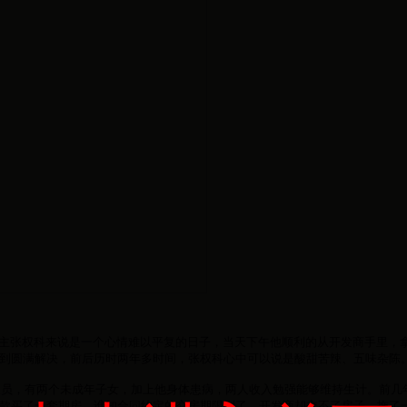
业主张权科来说是一个心情难以平复的日子，当天下午他顺利的从开发商手里，拿
到圆满解决，前后历时两年多时间，张权科心中可以说是酸甜苦辣、五味杂陈
员，有两个未成年子女，加上他身体患病，两人收入勉强能够维持生计。前几
款买了一套期房。谁知合同约定的交房期限到了，开发商却交不了房子，拖了