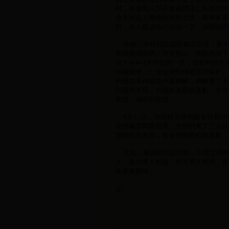
时，开发商只字不提逾期这么长时间咋
业主则走上艰难的维权之路，两年多来
时，有人建议他们尝试一下，按照合同
仲裁，张权科以前听都没听过，更不
有钱请律师啊！何去何从，张权科没了
在！今年4月中旬的一天，张权科怯生
仲裁请求，一定会得到仲裁委的保护。
到通知来仲裁委开庭调解，调解费了不
问题和不足，当场向张权科道歉，并当
喜悦、感动和释然。
6月11日，张权科手捧锦旗专程都3
在仲裁委两眼墨黑，没想到来了三次就
强势的开发商，会在仲裁委向他道歉，
其实，像张权科这样的，只是宝鸡仲
人，急当事人所急，想当事人所想，是
会更加辉煌！