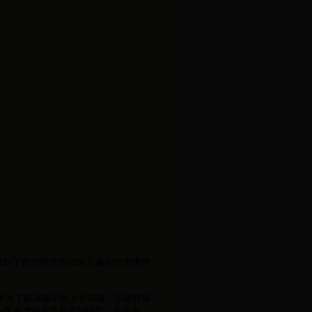
到了赔偿给他的9500元逾期交房违约
。
年为了解决孩子的上学问题，东拼西凑
一年多才好不容易拿到钥匙。在收房