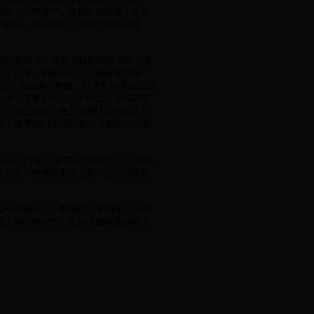
选择了忍气吞声，张权科和其他小部分
到解决，就在他们心灰意冷准备放弃
权科迷茫了，按照他目前的经济状况哪
了了之呢，他坚信一点人间自有真情
委后，安慰他不要怕，只要是合理合法的
办理了立案手续。五一刚过，张权科接
理、动之以情，使开发商认识到自己的
刻，双手颤抖热泪盈眶，泪水中饱含着
通过这一件事，他有三个没想到，一是他
么公道，办事效率这么高；三是没想到
委一直倡导的仲裁理念；把当事人当亲
裁人的不懈努力，宝鸡仲裁事业的明天