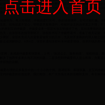
点击进入首页
处理，反而要求业主们交纳许多不合理的费用。面对强势的开发商，许多业主
他们找开发商无数次，去住建、物价、消协等部门投诉过多次，问题都没有得
当中的争议解决方式通过仲裁维权。
知道咋办。有人给他说，仲裁就是打官司，你必须请律师，官司才能打赢。张
主意。但他就是不甘心，明明是开发商违约，咋能对业主的诉求置之不理，不
生的来到宝鸡仲裁委，仲裁委业务一部部长张宏明接待了他，在问清事情的原
当天，在张部长的指导帮助下，张权科书写了仲裁申请书，准备了相关证据，
少周折，张部长先后几次背靠背做双方的工作，尤其对开发商的代理人晓之以
庭达成调解协议。6月4日，张部长通知张权科来仲裁委领钱，他拿到钱的那一
65官网，来感谢仲裁委和张部长，上书：“执法公正、服务热情”。张权科说，
解决了他两年多来久拖不决的问题；二是没想到仲裁委待人这么和善，办案这
求得他的谅解。
裁委办理的众多案件中的一个小小的个例。善调促和、和谐双赢，是宝鸡仲裁
宝鸡仲裁委的价值追求。我们相信，有广大市场主体的信赖和支持，有全体仲