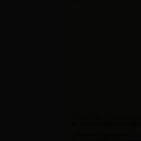
2014年6月4日，对大庆路某小区的
金。从开始找开发商维权到今天问题得
张权科和妻子都是普通的进城务工人
加上亲朋好友的帮助，交了首付按揭贷